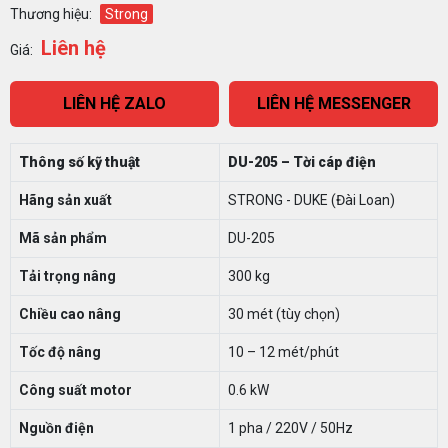
Thương hiệu:
Strong
Liên hệ
Giá:
LIÊN HỆ ZALO
LIÊN HỆ MESSENGER
Thông số kỹ thuật
DU-205 – Tời cáp điện
Hãng sản xuất
STRONG - DUKE (Đài Loan)
Mã sản phẩm
DU-205
Tải trọng nâng
300 kg
Chiều cao nâng
30 mét (tùy chọn)
Tốc độ nâng
10 – 12 mét/phút
Công suất motor
0.6 kW
Nguồn điện
1 pha / 220V / 50Hz