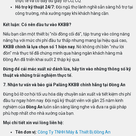
thực tế và có đầy đủ giấy tờ CO, CQ.
Hỗ trợ kỹ thuật 24/7:
Đội ngũ thợ lành nghề sẵn sàng hỗ trợ tại
công trường, nhà xưởng ngay khi khách hàng cần.
Kết luận: Có nên đầu tư vào KKBB?
Nếu bạn cần một thiết bị "nồi đồng cối đá", tập trung vào công năng
nâng hạ với mức chi phí đầu tư thấp nhưng mang lại hiệu quả cao,
KKBB chính là lựa chọn số 1 hiện nay.
Nó không chỉ bền "như lời
đồn" mà thực tế đã chứng minh qua hàng ngàn khách hàng mà
Đồng An đã triển khai suốt 2 thập kỷ qua.
Đừng để cái mác xuất xứ đánh lừa, hãy tin vào những thông số kỹ
thuật và những trải nghiệm thực tế.
7. Nhận tư vấn và báo giá
Palăng
KKBB chính hãng tại Đồng An
Đừng bỏ lỡ cơ hội tối ưu hóa dây chuyền sản xuất và tiết kiệm chi phí
đầu tư ngay hôm nay. Đội ngũ kỹ thuật viên với gần 25 năm kinh
nghiệm của
Đồng An
luôn sẵn sàng lắng nghe và đưa ra giải pháp
phù hợp nhất cho nhà xưởng của bạn.
Mọi chi tiết xin vui lòng liên hệ:
Tên đơn vị:
Công Ty TNHH Máy & Thiết Bị Đồng An