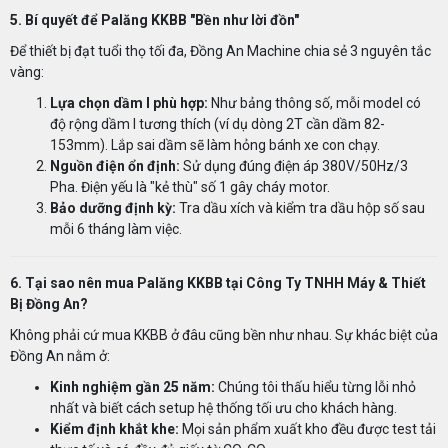
5. Bí quyết để
Palăng
KKBB "Bền như lời đồn"
Để thiết bị đạt tuổi thọ tối đa, Đồng An Machine chia sẻ 3 nguyên tắc
vàng:
Lựa chọn dầm I phù hợp:
Như bảng thông số, mỗi model có
độ rộng dầm I tương thích (ví dụ dòng 2T cần dầm 82-
153mm). Lắp sai dầm sẽ làm hỏng bánh xe con chạy.
Nguồn điện ổn định:
Sử dụng đúng điện áp 380V/50Hz/3
Pha. Điện yếu là "kẻ thù" số 1 gây cháy motor.
Bảo dưỡng định kỳ:
Tra dầu xích và kiểm tra dầu hộp số sau
mỗi 6 tháng làm việc.
6. Tại sao nên mua
Palăng
KKBB tại Công Ty TNHH Máy & Thiết
Bị Đồng An?
Không phải cứ mua KKBB ở đâu cũng bền như nhau. Sự khác biệt của
Đồng An nằm ở:
Kinh nghiệm gần 25 năm:
Chúng tôi thấu hiểu từng lỗi nhỏ
nhất và biết cách setup hệ thống tối ưu cho khách hàng.
Kiểm định khắt khe:
Mọi sản phẩm xuất kho đều được test tải