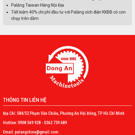
Palăng Taiwan Hàng Nội Địa
Tiết kiệm 40% chi phí đầu tư với Palăng xích điện KKBB có con
chạy trên dầm
THÔNG TIN LIÊN HỆ
Địa Chỉ: 584/52 Phạm Văn Chiêu, Phường An Hội Đông, TP Hồ Chí Minh
Hotline: 0908 569 928 - 0362 739 689
Email: palangchina@gmail.com