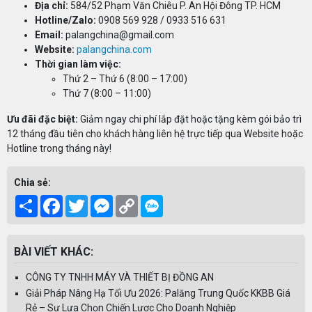
Địa chỉ:
584/52 Phạm Văn Chiêu P. An Hội Đông TP. HCM
Hotline/Zalo:
0908 569 928 / 0933 516 631
Email:
palangchina@gmail.com
Website:
palangchina.com
Thời gian làm việc:
Thứ 2 – Thứ 6 (8:00 – 17:00)
Thứ 7 (8:00 – 11:00)
Ưu đãi đặc biệt:
Giảm ngay chi phí lắp đặt hoặc tặng kèm gói bảo trì
12 tháng đầu tiên cho khách hàng liên hệ trực tiếp qua Website hoặc
Hotline trong tháng này!
Chia sẻ:
Share
Facebook
Twitter
Messenger
Copy
Link
BÀI VIẾT KHÁC:
CÔNG TY TNHH MÁY VÀ THIẾT BỊ ĐỒNG AN
Giải Pháp Nâng Hạ Tối Ưu 2026: Palăng Trung Quốc KKBB Giá
Rẻ – Sự Lựa Chọn Chiến Lược Cho Doanh Nghiệp