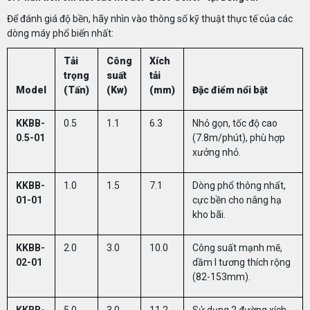
Để đánh giá độ bền, hãy nhìn vào thông số kỹ thuật thực tế của các
dòng máy phổ biến nhất:
Tải
Công
Xích
trọng
suất
tải
Model
(Tấn)
(Kw)
(mm)
Đặc điểm nổi bật
KKBB-
0.5
1.1
6.3
Nhỏ gọn, tốc độ cao
0.5-01
(7.8m/phút), phù hợp
xưởng nhỏ.
KKBB-
1.0
1.5
7.1
Dòng phổ thông nhất,
01-01
cực bền cho nâng hạ
kho bãi.
KKBB-
2.0
3.0
10.0
Công suất mạnh mẽ,
02-01
dầm I tương thích rộng
(82-153mm).
KKBB-
5.0
3.0
11.2
Sử dụng 2 đường xích,