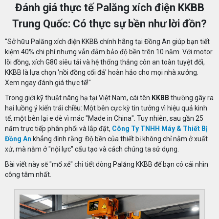
Đánh giá thực tế Palăng xích điện KKBB
Trung Quốc: Có thực sự bền như lời đồn?
"Sở hữu Palăng xích điện KKBB chính hãng tại Đồng An giúp bạn tiết
kiệm 40% chi phí nhưng vẫn đảm bảo độ bền trên 10 năm. Với motor
lõi đồng, xích G80 siêu tải và hệ thống thắng côn an toàn tuyệt đối,
KKBB là lựa chọn 'nồi đồng cối đá' hoàn hảo cho mọi nhà xưởng.
Xem ngay đánh giá thực tế!"
Trong giới kỹ thuật nâng hạ tại Việt Nam, cái tên
KKBB
thường gây ra
hai luồng ý kiến trái chiều: Một bên cực kỳ tin tưởng vì hiệu quả kinh
tế, một bên lại e dè vì mác "Made in China". Tuy nhiên, sau gần 25
năm trực tiếp phân phối và lắp đặt,
Công Ty TNHH Máy & Thiết Bị
Đồng An
khẳng định rằng: Độ bền của thiết bị không chỉ nằm ở xuất
xứ, mà nằm ở "nội lực" cấu tạo và cách chúng ta sử dụng.
Bài viết này sẽ "mổ xẻ" chi tiết dòng Palăng KKBB để bạn có cái nhìn
công tâm nhất.