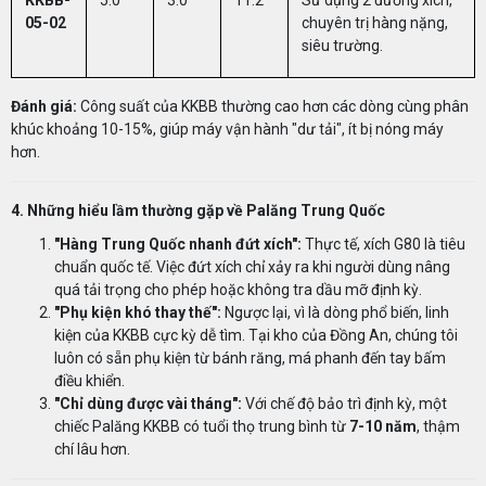
05-02
chuyên trị hàng nặng,
siêu trường.
Đánh giá:
Công suất của KKBB thường cao hơn các dòng cùng phân
khúc khoảng 10-15%, giúp máy vận hành "dư tải", ít bị nóng máy
hơn.
4. Những hiểu lầm thường gặp về
Palăng
Trung Quốc
"Hàng Trung Quốc nhanh đứt xích":
Thực tế, xích G80 là tiêu
chuẩn quốc tế. Việc đứt xích chỉ xảy ra khi người dùng nâng
quá tải trọng cho phép hoặc không tra dầu mỡ định kỳ.
"Phụ kiện khó thay thế":
Ngược lại, vì là dòng phổ biến, linh
kiện của KKBB cực kỳ dễ tìm. Tại kho của Đồng An, chúng tôi
luôn có sẵn phụ kiện từ bánh răng, má phanh đến tay bấm
điều khiển.
"Chỉ dùng được vài tháng":
Với chế độ bảo trì định kỳ, một
chiếc Palăng KKBB có tuổi thọ trung bình từ
7-10 năm
, thậm
chí lâu hơn.