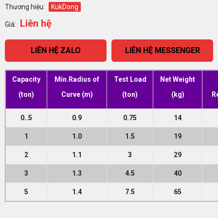
Thương hiệu:
KukDong
Liên hệ
Giá:
LIÊN HỆ ZALO
LIÊN HỆ MESSENGER
Capacity
Min.Radius of
Test Load
Net Weight
(ton)
Curve (m)
(ton)
(kg)
R
0..5
0.9
0.75
14
1
1.0
1.5
19
2
1.1
3
29
3
1.3
4.5
40
5
1.4
7.5
65