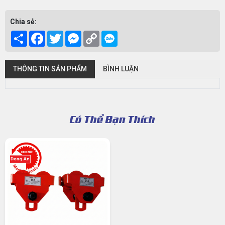
Chia sẻ:
Share
Facebook
Twitter
Messenger
Copy
Link
THÔNG TIN SẢN PHẨM
BÌNH LUẬN
Có Thể Bạn Thích