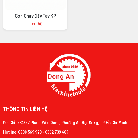
Con Chạy Đẩy Tay KP
Liên hệ
THÔNG TIN LIÊN HỆ
Địa Chỉ: 584/52 Phạm Văn Chiêu, Phường An Hội Đông, TP Hồ Chí Minh
Hotline: 0908 569 928 - 0362 739 689